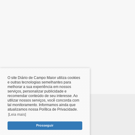
O site Diário de Campo Maior utiliza cookies
e outras tecnologias semelhantes para
melhorar a sua experiência em nossos
serviços, personalizar publicidade e
recomendar conteúdo de seu interesse. Ao
utilizar nossos serviços, você concorda com
tal monitoramento. Informamos ainda que
© 2019/2026,
Diário de Campo
atualizamos nossa Política de Privacidade.
Maior
-
Últimas notícias de Campo
[Leia mais]
Maior, Piauí
. All rights reserved.
Prosseguir
Desenvolverdor
.