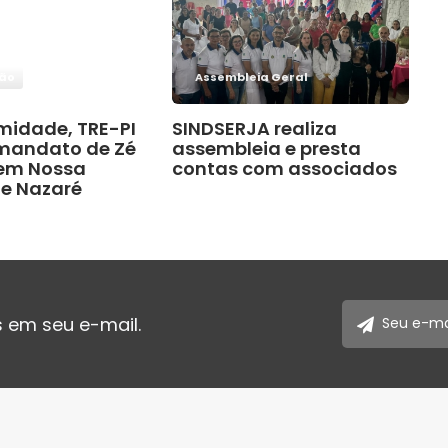
são
Assembleia Geral
midade, TRE-PI
SINDSERJA realiza
andato de Zé
assembleia e presta
 em Nossa
contas com associados
e Nazaré
 em seu e-mail.