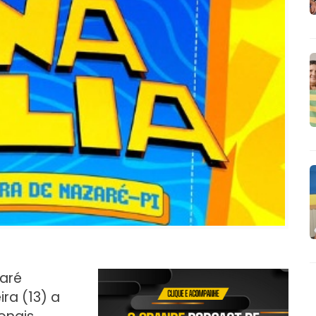
zaré
ra (13) a