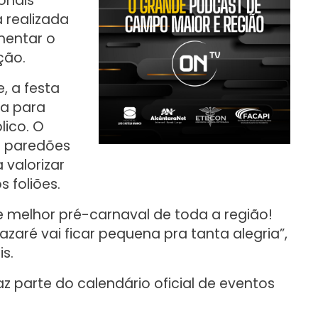
onais
 realizada
mentar o
ção.
, a festa
da para
lico. O
e paredões
 valorizar
 foliões.
e melhor pré-carnaval de toda a região!
azaré vai ficar pequena pra tanta alegria”,
is.
az parte do calendário oficial de eventos