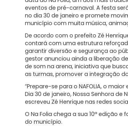
data do Na Folia, um dos mais tradici
eventos de pré-carnaval. A festa será
no dia 30 de janeiro e promete movi
município com muita música, anima
De acordo com o prefeito Zé Henrique
contará com uma estrutura reforça
garantir diversão e segurança ao púb
gestor anunciou ainda a liberação d
de som na arena, iniciativa que busca
as turmas, promover a integração dos
“Prepare-se para o NAFOLIA, o maior 
Dia 30 de janeiro, Nossa Senhora de N
escreveu Zé Henrique nas redes socia
O Na Folia chega a sua 10ª edição e f
do município.