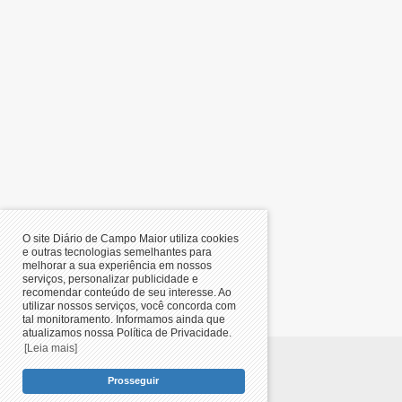
O site Diário de Campo Maior utiliza cookies
e outras tecnologias semelhantes para
melhorar a sua experiência em nossos
serviços, personalizar publicidade e
recomendar conteúdo de seu interesse. Ao
utilizar nossos serviços, você concorda com
tal monitoramento. Informamos ainda que
atualizamos nossa Política de Privacidade.
[Leia mais]
© 2019/2026,
Diário de Campo
Prosseguir
Maior
-
Últimas notícias de Campo