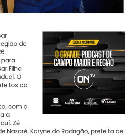
sar
 região de
6.
 para
ar Filho
dual. O
feitos da
to, com o
ra a
auí: Zé
de Nazaré, Karyne do Rodrigão, prefeita de