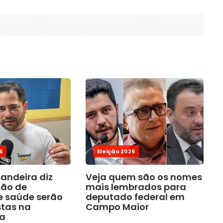
6
Eleição 2026
andeira diz
Veja quem são os nomes
ção de
mais lembrados para
 saúde serão
deputado federal em
tas na
Campo Maior
a