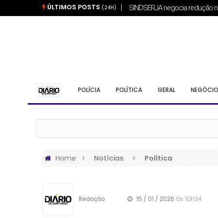
ÚLTIMOS POSTS
Breno Macedo cumpre agenda 
(24H)
POLÍCIA
POLÍTICA
GERAL
NEGÓCIO
Home
Notícias
Política
Redação
15 / 01 / 2026
às 10h34