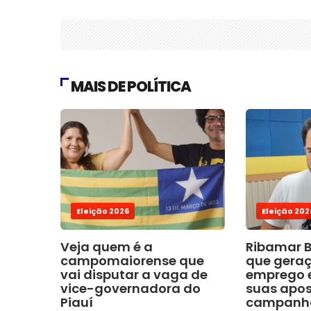
MAIS DE POLÍTICA
Eleição 2026
Eleição 202
Veja quem é a
Ribamar B
campomaiorense que
que gera
vai disputar a vaga de
emprego e
vice-governadora do
suas apos
Piauí
campanh